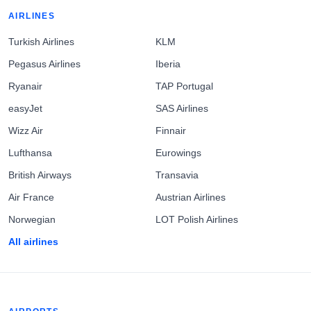
AIRLINES
Turkish Airlines
KLM
Pegasus Airlines
Iberia
Ryanair
TAP Portugal
easyJet
SAS Airlines
Wizz Air
Finnair
Lufthansa
Eurowings
British Airways
Transavia
Air France
Austrian Airlines
Norwegian
LOT Polish Airlines
All airlines