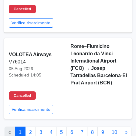
Cancelled
Verifica risarcimento
Rome–Fiumicino
Leonardo da Vinci
VOLOTEA Airways
International Airport
V76014
(FCO)
→
Josep
05 Aug 2026
Scheduled 14:05
Tarradellas Barcelona-El
Prat Airport (BCN)
Cancelled
Verifica risarcimento
«
1
2
3
4
5
6
7
8
9
10
»